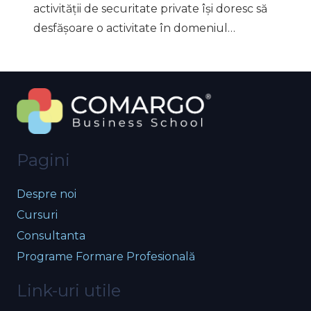
activității de securitate private își doresc să
desfășoare o activitate în domeniul…
Pagini
Despre noi
Cursuri
Consultanta
Programe Formare Profesională
Link-uri utile