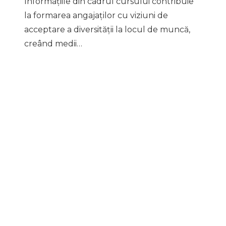
Informațiile din cadrul cursului contribuie
la formarea angajaților cu viziuni de
acceptare a diversității la locul de muncă,
creând medii…