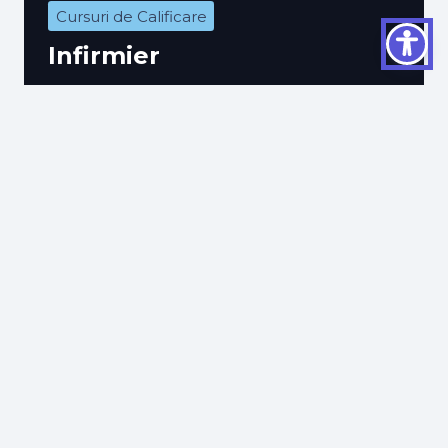
Cursuri de Calificare
Infirmier
Evaluat la
5.00
din 5
expand_less
Toate Cursurile
Pagini
Despre noi